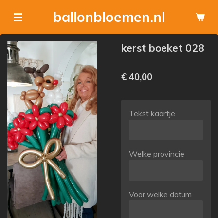
Ga
ballonbloemen.nl
direct
naar
kerst boeket 028
de
hoofdinhoud
€ 40,00
Tekst kaartje
Welke provincie
Voor welke datum