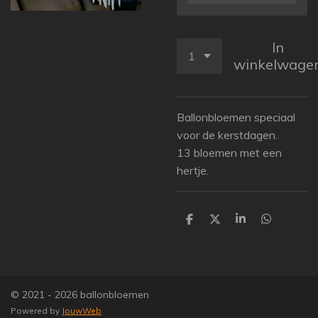
In
winkelwage
Ballonbloemen speciaal
voor de kerstdagen.
13 bloemen met een
hertje.
D
D
S
D
e
e
h
e
l
e
a
l
e
l
r
e
n
e
n
© 2021 - 2026 ballonbloemen
Powered by
JouwWeb