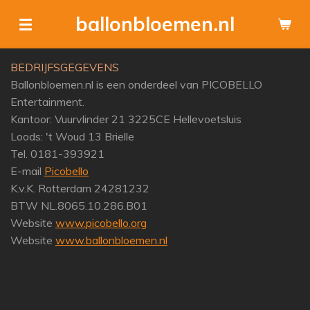
Ga
ballonbloemen.nl
direct
naar
BEDRIJFSGEGEVENS
de
Ballonbloemen.nl is een onderdeel van PICOBELLO
hoofdinhoud
Entertainment.
Kantoor: Vuurvlinder 21 3225CE Hellevoetsluis
Loods: 't Woud 13 Brielle
Tel. 0181-393921
E-mail
Picobello
K.v.K. Rotterdam 24281232
BTW NL.8065.10.286.B01
Website
www.picobello.org
Website
www.ballonbloemen.nl