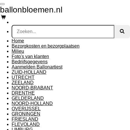
Ga
ballonbloemen.nl
direct
naar
de
hoofdinhoud
Home
Bezorgkosten en bezorgplaatsen
Milieu
Foto's van klanten
Bedrijfsgegevens
Aanmelden Ballonartiest
ZUID-HOLLAND
UTRECHT
ZEELAND
NOORD-BRABANT
DRENTHE
GELDERLAND
NOORD-HOLLAND
OVERIJSSEL
GRONINGEN
FRIESLAND
FLEVOLAND
LIMBURG