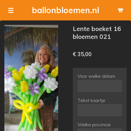
Ga
ballonbloemen.nl
direct
naar
Lente boeket 16
de
bloemen 021
hoofdinhoud
€ 35,00
Voor welke datum
Tekst kaartje
Welke provincie