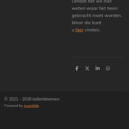
Omdat het we niet
weten waar het heen
gebracht moet worden.
Maar die kunt
u
hier
vinden.
D
D
S
D
e
e
h
e
l
e
a
l
e
l
r
e
n
e
n
© 2021 - 2026 ballonbloemen
Powered by
JouwWeb