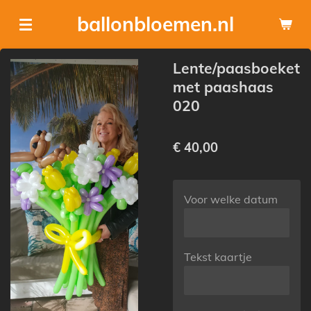
Ga
ballonbloemen.nl
direct
naar
Lente/paasboeket
de
met paashaas
hoofdinhoud
020
€ 40,00
Voor welke datum
Tekst kaartje