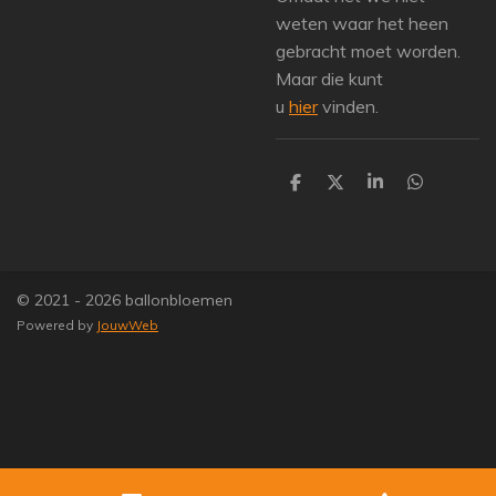
weten waar het heen
gebracht moet worden.
Maar die kunt
u
hier
vinden.
D
D
S
D
e
e
h
e
l
e
a
l
e
l
r
e
n
e
n
© 2021 - 2026 ballonbloemen
Powered by
JouwWeb