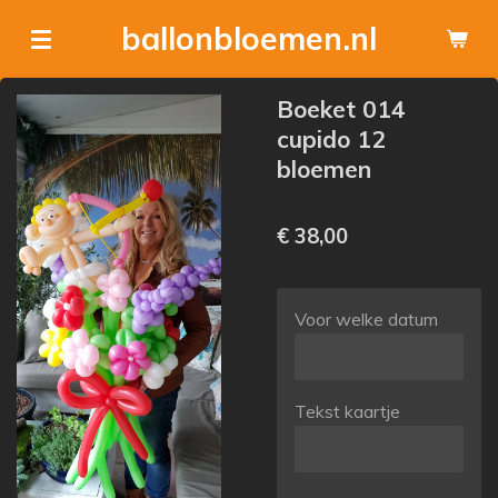
Ga
ballonbloemen.nl
direct
naar
Boeket 014
de
cupido 12
hoofdinhoud
bloemen
€ 38,00
Voor welke datum
Tekst kaartje