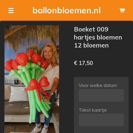
Ga
ballonbloemen.nl
direct
naar
Boeket 009
de
hartjes bloemen
hoofdinhoud
12 bloemen
€ 17,50
Voor welke datum
Tekst kaartje