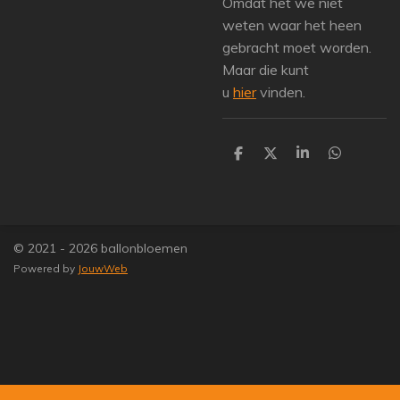
Omdat het we niet
weten waar het heen
gebracht moet worden.
Maar die kunt
u
hier
vinden.
D
D
S
D
e
e
h
e
l
e
a
l
e
l
r
e
n
e
n
© 2021 - 2026 ballonbloemen
Powered by
JouwWeb